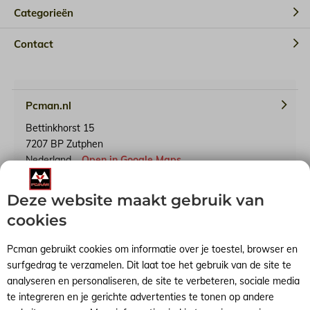
Categorieën
Contact
Pcman.nl
Bettinkhorst 15
7207 BP Zutphen
Nederland
Open in Google Maps
Deze website maakt gebruik van
KvK-nummer: 65241614
BTW-identificatienummer: NL001791739B90
cookies
Pcman gebruikt cookies om informatie over je toestel, browser en
surfgedrag te verzamelen. Dit laat toe het gebruik van de site te
analyseren en personaliseren, de site te verbeteren, sociale media
Algemene voorwaarden
RSS-feed
Sitemap
te integreren en je gerichte advertenties te tonen op andere