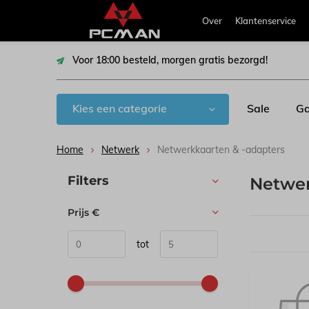
Over
Klantenservice
Voor 18:00 besteld, morgen gratis bezorgd!
Kies een categorie
Sale
Ga
Home
Netwerk
Netwerkkaarten & -adapters
Sorteren op:
Filters
Netwer
Prijs
€
tot