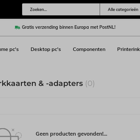
Alle categorieën
Gratis verzending binnen Europa met PostNL!
me pc's
Desktop pc's
Componenten
Printerink
kkaarten & -adapters
(0)
Geen producten gevonden!...