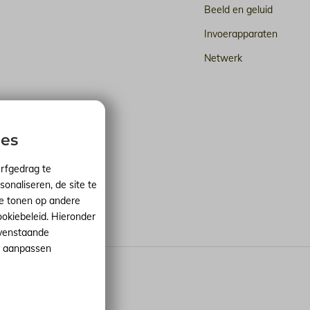
Beeld en geluid
Invoerapparaten
Netwerk
n de cloud
ies
urfgedrag te
sonaliseren, de site te
 te tonen op andere
ookiebeleid. Hieronder
ovenstaande
nt aanpassen