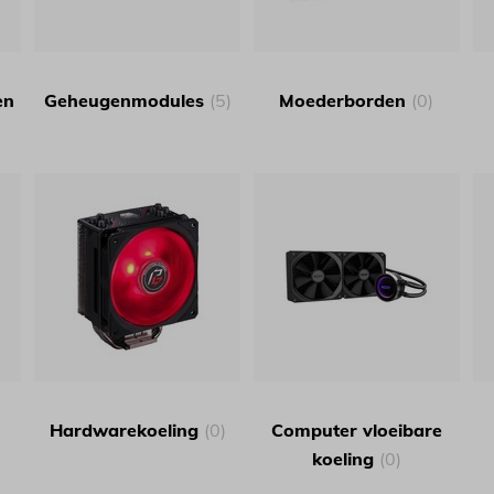
en
Geheugenmodules
(5)
Moederborden
(0)
Hardwarekoeling
(0)
Computer vloeibare
koeling
(0)