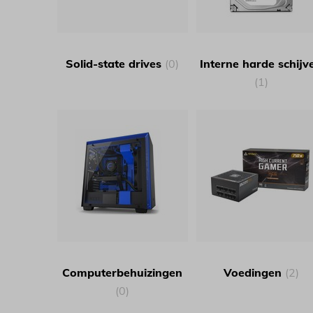
Solid-state drives
(0)
Interne harde schijv
(1)
Computerbehuizingen
Voedingen
(2)
(0)