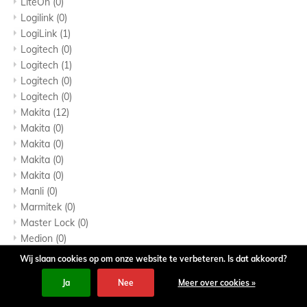
LiteOn
(0)
Logilink
(0)
LogiLink
(1)
Logitech
(0)
Logitech
(1)
Logitech
(0)
Logitech
(0)
Makita
(12)
Makita
(0)
Makita
(0)
Makita
(0)
Makita
(0)
Manli
(0)
Marmitek
(0)
Master Lock
(0)
Medion
(0)
MEGA
(0)
Wij slaan cookies op om onze website te verbeteren. Is dat akkoord?
Melitta
(1)
0
Ja
Nee
Meer over cookies »
Merkloos
(0)
zoeken
inloggen
menu
wishlist
winkelwagen
Merkloos
(0)