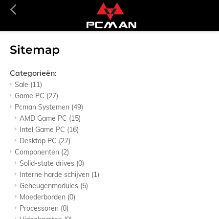
Sitemap
Categorieën:
Sale
(11)
Game PC
(27)
Pcman Systemen
(49)
AMD Game PC
(15)
Intel Game PC
(16)
Desktop PC
(27)
Componenten
(2)
Solid-state drives
(0)
Interne harde schijven
(1)
Geheugenmodules
(5)
Moederborden
(0)
Processoren
(0)