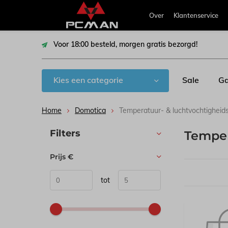
Over
Klantenservice
Voor 18:00 besteld, morgen gratis bezorgd!
Kies een categorie
Sale
Ga
Home
Domotica
Temperatuur- & luchtvochtigheid
Sorteren op:
Filters
Temper
Prijs
€
tot