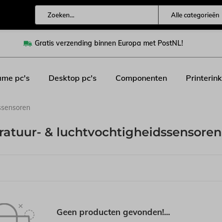
Alle categorieën
Gratis verzending binnen Europa met PostNL!
me pc's
Desktop pc's
Componenten
Printerink
ssensoren
atuur- & luchtvochtigheidssensore
Geen producten gevonden!...