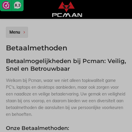
8,2
Menu
Betaalmethoden
Betaalmogelijkheden bij Pcman: Veilig,
Snel en Betrouwbaar
Welkom bij Pcman, waar we niet alleen topkwaliteit game
PC's, laptops en desktops aanbieden, maar ook zorgen voor
een naadloze en veilige betaalervaring. Uw gemak en veiligheid
staan bij ons voorop, en daarom bieden we een diversiteit aan
betaalmethoden die aansluiten bij uw persoonlijke voorkeuren
en behoeften.
Onze Betaalmethoden: