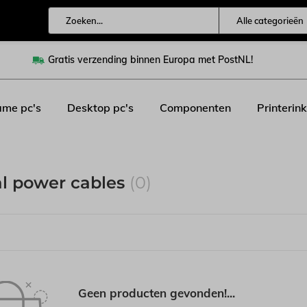
Alle categorieën
Gratis verzending binnen Europa met PostNL!
me pc's
Desktop pc's
Componenten
Printerink
al power cables
(0)
Geen producten gevonden!...