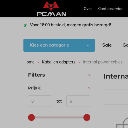
Over
Klantenservice
Voor 18:00 besteld, morgen gratis bezorgd!
Kies een categorie
Sale
Ga
Home
Kabel en adapters
Internal power cables
Sorteren op:
Filters
Intern
Prijs
€
tot