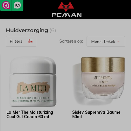
8,2
Huidverzorging
(6)
Filters
Sorteren op:
La Mer The Moisturizing
Sisley Supremÿa Baume
Cool Gel Cream 60 ml
50ml