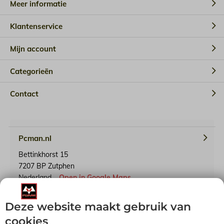
Meer informatie
Klantenservice
Mijn account
Categorieën
Contact
Pcman.nl
Bettinkhorst 15
7207 BP Zutphen
Nederland
Open in Google Maps
Deze website maakt gebruik van
KvK-nummer: 65241614
BTW-identificatienummer: NL001791739B90
cookies