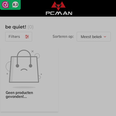
8,2
be quiet!
(0)
Filters
Sorteren op:
Geen producten
gevonden!...