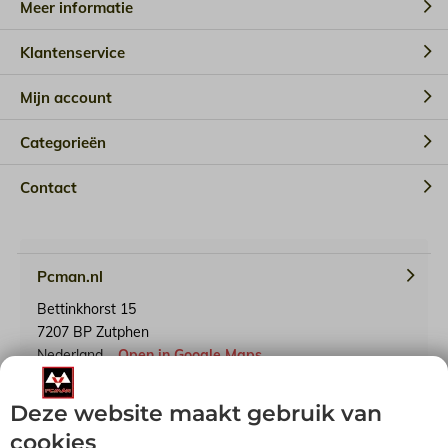
Meer informatie
Klantenservice
Mijn account
Categorieën
Contact
Pcman.nl
Bettinkhorst 15
7207 BP Zutphen
Nederland
Open in Google Maps
Deze website maakt gebruik van
KvK-nummer: 65241614
BTW-identificatienummer: NL001791739B90
cookies