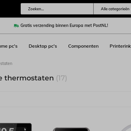
Alle categorieën
Gratis verzending binnen Europa met PostNL!
me pc's
Desktop pc's
Componenten
Printerink
staten
e thermostaten
(17)