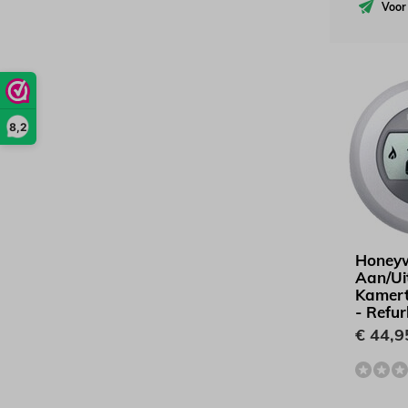
Voor
8,2
Honeyw
Aan/Ui
Kamert
- Refu
€ 44,9