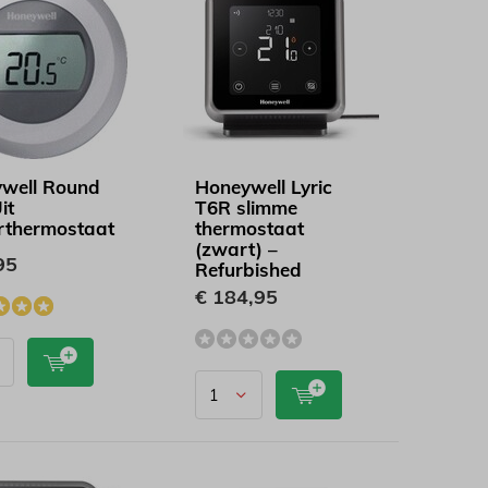
well Round
Honeywell Lyric
it
T6R slimme
thermostaat
thermostaat
(zwart) –
95
Refurbished
€ 184,95