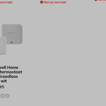
 voorraad
Niet op voorraad
ell Home
thermostaat
raadloos
 wit
95