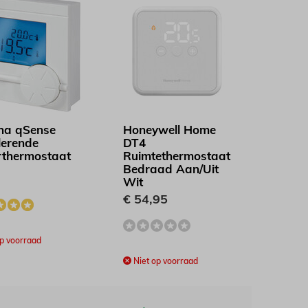
ha qSense
Honeywell Home
erende
DT4
thermostaat
Ruimtethermostaat
Bedraad Aan/Uit
-
Wit
€ 54,95
p voorraad
Niet op voorraad