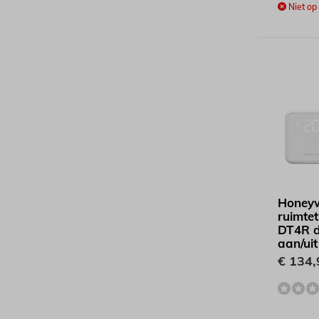
Niet op
Honeyw
ruimte
DT4R d
aan/uit
€ 134,