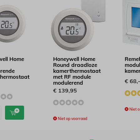
ell Home
Honeywell Home
Reme
Round draadloze
modul
rende
kamerthermostaat
kamer
hermostaat
met RF module
€ 68,
modulerend
€ 139,95
Niet o
Niet op voorraad