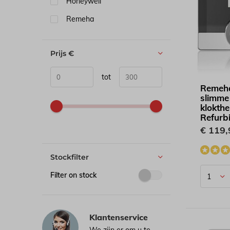
Honeywell
Remeha
Prijs
€
tot
Remeha
slimme
klokth
Refurb
€ 119,
Stockfilter
Filter on stock
Klantenservice