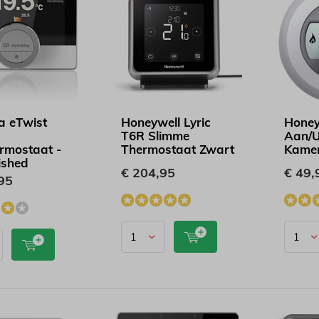
 eTwist
Honeywell Lyric
Honey
T6R Slimme
Aan/U
ermostaat -
Thermostaat Zwart
Kamer
ished
€ 204,95
€ 49,
95