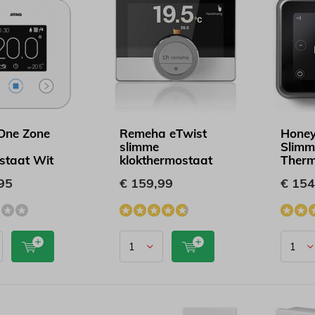
One Zone
Remeha eTwist
Honey
slimme
Slimm
staat Wit
klokthermostaat
Therm
95
€ 159,99
€ 154