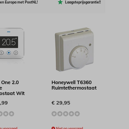
nen Europa met PostNL!
Laagsteprijsgarantie!!
One 2.0
Honeywell T6360
e
Ruimtethermostaat
ostaat Wit
,99
€ 29,95
p voorraad
Niet op voorraad