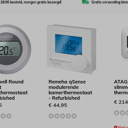
 18:00 besteld, morgen gratis bezorgd!
Gratis verzending bin
ell Round
Remeha qSense
ATAG 
t
modulerende
slimm
hermostaat
kamerthermostaat
therm
rbished
- Refurbished
€ 214
5
€ 44,95
Niet o