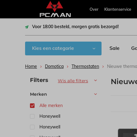
Over
Klantenservice
Voor 18:00 besteld, morgen gratis bezorgd!
Kies een categorie
Sale
Ga
Home
Domotica
Thermostaten
Nieuwe thermo
Sorteren op:
Filters
Nieuw
Wis alle filters
Merken
Alle merken
Honeywell
Honeywell