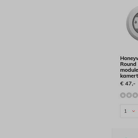
Honeyw
Round
module
kamert
€ 47,-