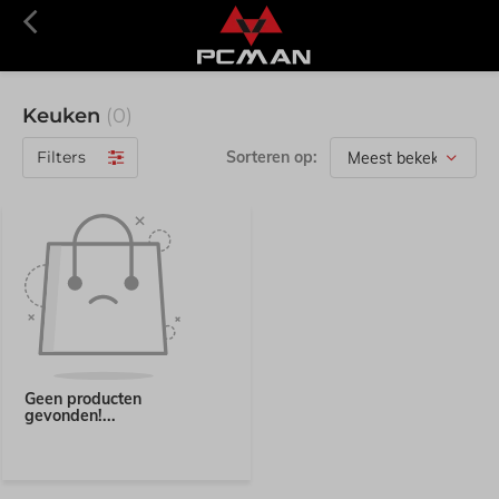
Keuken
(0)
Filters
Sorteren op:
Geen producten
gevonden!...