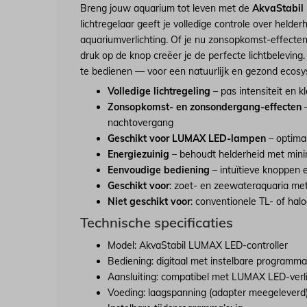
Breng jouw aquarium tot leven met de
AkvaStabil
lichtregelaar geeft je volledige controle over helder
aquariumverlichting. Of je nu zonsopkomst-effecten
druk op de knop creëer je de perfecte lichtbeleving
te bedienen — voor een natuurlijk en gezond ecos
Volledige lichtregeling
– pas intensiteit en k
Zonsopkomst- en zonsondergang-effecten
–
nachtovergang
Geschikt voor LUMAX LED-lampen
– optimal
Energiezuinig
– behoudt helderheid met mini
Eenvoudige bediening
– intuïtieve knoppen e
Geschikt voor
: zoet- en zeewateraquaria me
Niet geschikt voor
: conventionele TL- of hal
Technische specificaties
Model: AkvaStabil LUMAX LED-controller
Bediening: digitaal met instelbare programma
Aansluiting: compatibel met LUMAX LED-verli
Voeding: laagspanning (adapter meegeleverd