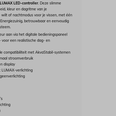
 LUMAX LED-controller
. Deze slimme
heid, kleur en dagritme van je
 wilt of nachtmodus voor je vissen, met één
. Energiezuinig, betrouwbaar en eenvoudig
ysteem.
leur aan via het digitale bedieningspaneel
 voor een realistische dag- en
e compatibiliteit met AkvaStabil-systemen
maal stroomverbruik
n display
t LUMAX-verlichting
ogeenverlichting
’s
chting
)