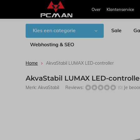
Over
Klantenservice
Kies een categorie
Sale
Ga
Webhosting & SEO
Home
AkvaStabil LUMAX LED-controller
AkvaStabil LUMAX LED-controlle
Merk:
AkvaStabil
Reviews:
Je beoo
(0)