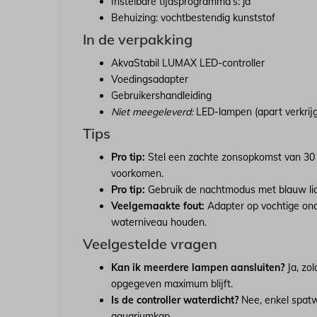
Instelbare tijdsprogramma’s: ja
Behuizing: vochtbestendig kunststof
In de verpakking
AkvaStabil LUMAX LED-controller
Voedingsadapter
Gebruikershandleiding
Niet meegeleverd:
LED-lampen (apart verkrij
Tips
Pro tip:
Stel een zachte zonsopkomst van 30 m
voorkomen.
Pro tip:
Gebruik de nachtmodus met blauw lich
Veelgemaakte fout:
Adapter op vochtige ond
waterniveau houden.
Veelgestelde vragen
Kan ik meerdere lampen aansluiten?
Ja, zo
opgegeven maximum blijft.
Is de controller waterdicht?
Nee, enkel spatw
aquariumkap.