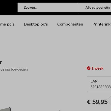
Alle categorieën
me pc's
Desktop pc's
Componenten
Printerink
r
1 week
rdeling toevoegen
EAN:
5701883308
€
59,95