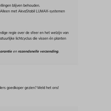
ellingen blijven behouden.
Alleen met AkvaStabil LUMAX-systemen
edige regie over de sfeer en het welzijn van
tuurlijke lichtcyclus die vissen én planten
garantie
en
razendsnelle verzending
.
lders goedkoper gezien? Meld het ons!