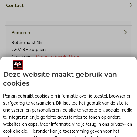
Contact
Pcman.nl
Bettinkhorst 15
7207 BP Zutphen
Nederland
Open in Google Maps
Deze website maakt gebruik van
KvK-nummer: 65241614
BTW-identificatienummer: NL001791739B90
cookies
Pcman gebruikt cookies om informatie over je toestel, browser en
surfgedrag te verzamelen. Dit laat toe het gebruik van de site te
analyseren en personaliseren, de site te verbeteren, sociale media
Algemene voorwaarden
RSS-feed
Sitemap
te integreren en je gerichte advertenties te tonen op andere
websites en apps. Meer informatie vind je terug in ons privacy- en
cookiebeleid. Hieronder kan je toestemming geven voor het