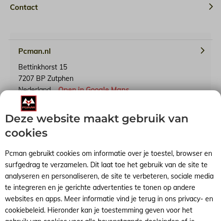
Contact
Pcman.nl
Bettinkhorst 15
7207 BP Zutphen
Nederland
Open in Google Maps
Deze website maakt gebruik van
KvK-nummer: 65241614
BTW-identificatienummer: NL001791739B90
cookies
Pcman gebruikt cookies om informatie over je toestel, browser en
surfgedrag te verzamelen. Dit laat toe het gebruik van de site te
analyseren en personaliseren, de site te verbeteren, sociale media
Algemene voorwaarden
RSS-feed
Sitemap
te integreren en je gerichte advertenties te tonen op andere
websites en apps. Meer informatie vind je terug in ons privacy- en
cookiebeleid. Hieronder kan je toestemming geven voor het