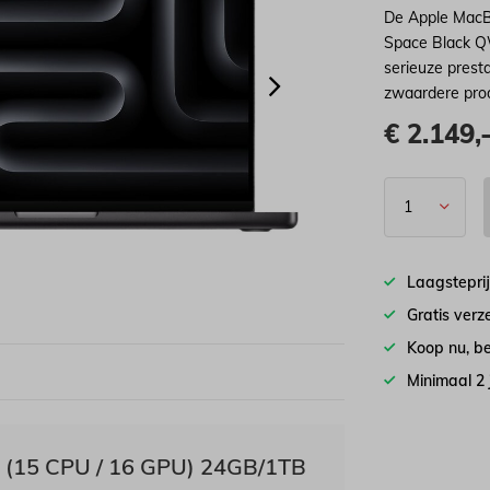
De Apple MacB
Space Black QW
serieuze prest
zwaardere produ
€
2.149,
Laagstepri
Gratis ver
Koop nu, be
Minimaal 2
o (15 CPU / 16 GPU) 24GB/1TB