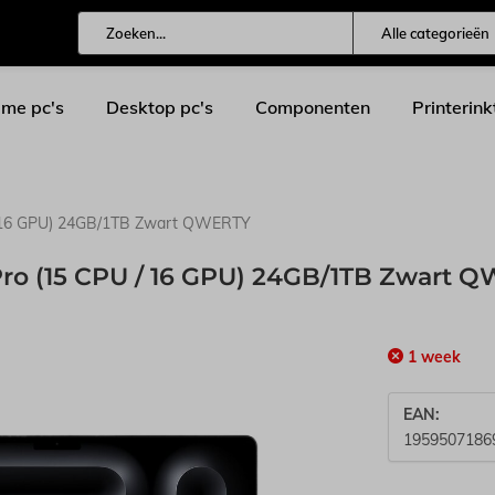
Alle categorieën
me pc's
Desktop pc's
Componenten
Printerink
/ 16 GPU) 24GB/1TB Zwart QWERTY
Pro (15 CPU / 16 GPU) 24GB/1TB Zwart 
1 week
EAN:
1959507186