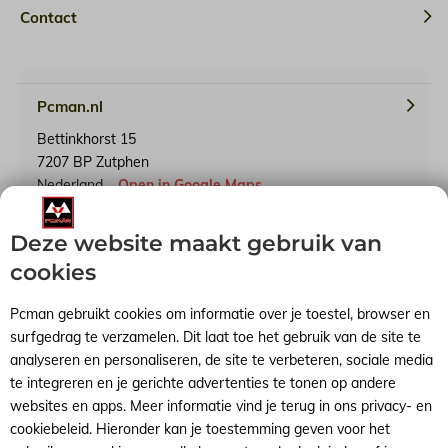
Contact
Pcman.nl
Bettinkhorst 15
7207 BP Zutphen
Nederland
Open in Google Maps
Deze website maakt gebruik van
KvK-nummer: 65241614
BTW-identificatienummer: NL001791739B90
cookies
Pcman gebruikt cookies om informatie over je toestel, browser en
surfgedrag te verzamelen. Dit laat toe het gebruik van de site te
analyseren en personaliseren, de site te verbeteren, sociale media
Algemene voorwaarden
RSS-feed
Sitemap
te integreren en je gerichte advertenties te tonen op andere
websites en apps. Meer informatie vind je terug in ons privacy- en
cookiebeleid. Hieronder kan je toestemming geven voor het