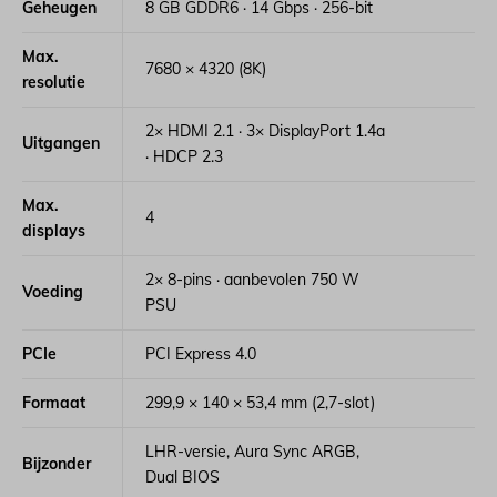
Geheugen
8 GB GDDR6 · 14 Gbps · 256-bit
Max.
7680 × 4320 (8K)
resolutie
2× HDMI 2.1 · 3× DisplayPort 1.4a
Uitgangen
· HDCP 2.3
Max.
4
displays
2× 8-pins · aanbevolen 750 W
Voeding
PSU
PCIe
PCI Express 4.0
Formaat
299,9 × 140 × 53,4 mm (2,7-slot)
LHR-versie, Aura Sync ARGB,
Bijzonder
Dual BIOS