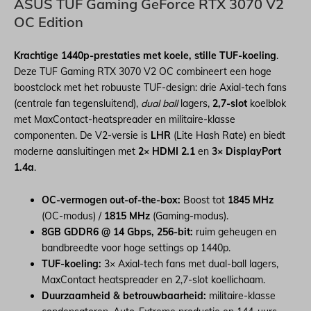
ASUS TUF Gaming GeForce RTX 3070 V2
OC Edition
Krachtige 1440p-prestaties met koele, stille TUF-koeling
.
Deze TUF Gaming RTX 3070 V2 OC combineert een hoge
boostclock met het robuuste TUF-design: drie Axial-tech fans
(centrale fan tegensluitend),
dual ball
lagers,
2,7-slot
koelblok
met MaxContact-heatspreader en militaire-klasse
componenten. De V2-versie is
LHR
(Lite Hash Rate) en biedt
moderne aansluitingen met
2× HDMI 2.1
en
3× DisplayPort
1.4a
.
OC-vermogen out-of-the-box:
Boost tot
1845 MHz
(OC-modus) /
1815 MHz
(Gaming-modus).
8GB GDDR6 @ 14 Gbps, 256-bit:
ruim geheugen en
bandbreedte voor hoge settings op 1440p.
TUF-koeling:
3× Axial-tech fans met dual-ball lagers,
MaxContact heatspreader en 2,7-slot koellichaam.
Duurzaamheid & betrouwbaarheid:
militaire-klasse