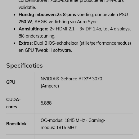
condensatoren, Auto-Extreme productie en 144-uurs
validatie.
Handig inbouwen:
2× 8-pins
voeding, aanbevolen PSU
750 W
, ARGB-verlichting via Aura Sync.
Aansluitingen:
2× HDMI 2.1 + 3× DP 1.4a, tot
4
displays,
8K-ondersteuning.
Extras:
Dual BIOS-schakelaar (stille/performancemodus)
en GPU Tweak II software.
Specificaties
NVIDIA® GeForce RTX™ 3070
GPU
(Ampere)
CUDA-
5.888
cores
OC-modus: 1845 MHz · Gaming-
Boostklok
modus: 1815 MHz