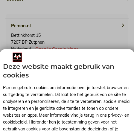
Pcman.nl
Bettinkhorst 15
7207 BP Zutphen
Nederland
Open in Google Maps
Deze website maakt gebruik van
KvK-nummer: 65241614
BTW-identificatienummer: NL001791739B90
cookies
Pcman gebruikt cookies om informatie over je toestel, browser en
surfgedrag te verzamelen. Dit laat toe het gebruik van de site te
analyseren en personaliseren, de site te verbeteren, sociale media
Algemene voorwaarden
RSS-feed
Sitemap
te integreren en je gerichte advertenties te tonen op andere
websites en apps. Meer informatie vind je terug in ons privacy- en
cookiebeleid. Hieronder kan je toestemming geven voor het
gebruik van cookies voor alle bovenstaande doeleinden of je