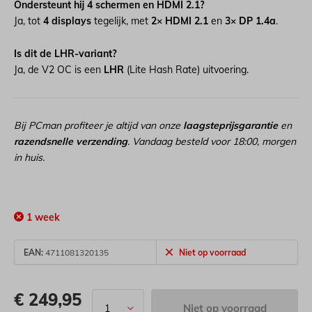
Ondersteunt hij 4 schermen en HDMI 2.1?
Ja, tot
4 displays
tegelijk, met
2× HDMI 2.1
en
3× DP 1.4a
.
Is dit de LHR-variant?
Ja, de V2 OC is een
LHR
(Lite Hash Rate) uitvoering.
Bij PCman profiteer je altijd van onze
laagsteprijsgarantie
en
razendsnelle verzending
. Vandaag besteld voor 18:00, morgen
in huis.
1 week
EAN:
4711081320135
Niet op voorraad
€
249,95
Niet op voorraad