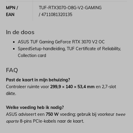
MPN /
TUF-RTX3070-O8G-V2-GAMING
EAN
/ 4711081320135
In de doos
ASUS TUF Gaming GeForce RTX 3070 V2 OC
SpeedSetup-handleiding, TUF Certificate of Reliability,
Collection card
FAQ
Past de kaart in mijn behuizing?
Controleer ruimte voor
299,9 × 140 × 53,4 mm
en 2,7-slot
dikte.
Welke voeding heb ik nodig?
ASUS adviseert een
750 W
voeding; gebruik bij voorkeur
twee
aparte
8-pins PCIe-kabels naar de kaart.