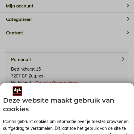
Mijn account
Categorieën
Contact
Pcman.nl
Bettinkhorst 15
7207 BP Zutphen
Nederland
Open in Google Maps
Deze website maakt gebruik van
KvK-nummer: 65241614
BTW-identificatienummer: NL001791739B90
cookies
Pcman gebruikt cookies om informatie over je toestel, browser en
surfgedrag te verzamelen. Dit laat toe het gebruik van de site te