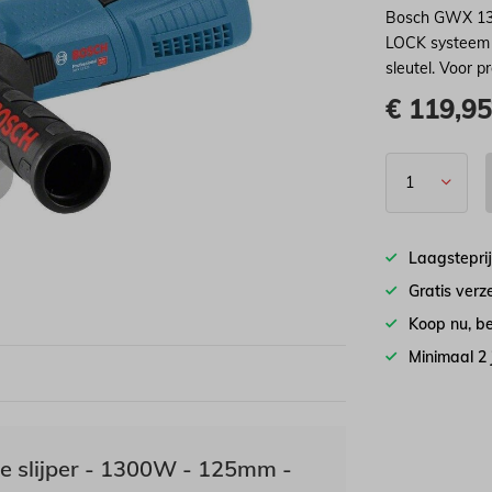
Bosch GWX 13-
LOCK systeem v
sleutel. Voor p
€
119,9
Laagstepri
Gratis ver
Koop nu, be
Minimaal 2
slijper - 1300W - 125mm -