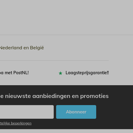
 Nederland en België
pa met PostNL!
Laagsteprijsgarantie!!
e nieuwste aanbiedingen en promoties
Abonneer
ttelijke beperkingen