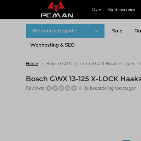
Over
Klantenservice
Kies een categorie
Sale
Ga
Webhosting & SEO
Home
Bosch GWX 13-125 X-LOCK Haakse slijper - 
Bosch GWX 13-125 X-LOCK Haakse 
Reviews:
Je beoordeling toevoegen
(0)