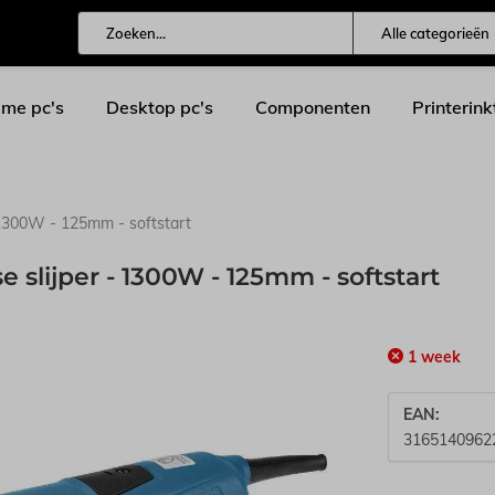
Alle categorieën
me pc's
Desktop pc's
Componenten
Printerink
1300W - 125mm - softstart
slijper - 1300W - 125mm - softstart
1 week
EAN:
3165140962