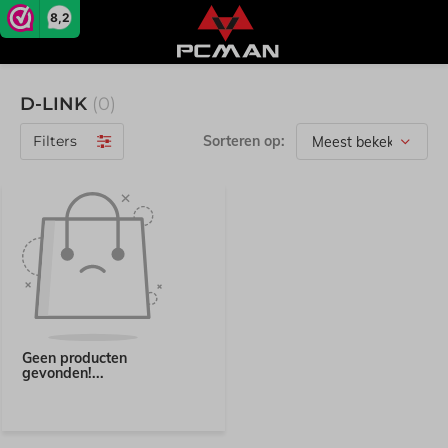
8,2
D-LINK
(0)
Filters
Sorteren op:
Geen producten
gevonden!...