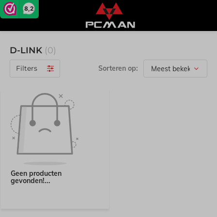
8,2
D-LINK
(0)
Filters
Sorteren op:
Geen producten
gevonden!...