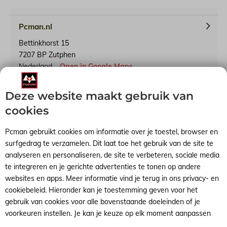
Pcman.nl
Bettinkhorst 15
7207 BP Zutphen
Nederland
Open in Google Maps
Deze website maakt gebruik van
KvK-nummer: 65241614
BTW-identificatienummer: NL001791739B90
cookies
Pcman gebruikt cookies om informatie over je toestel, browser en
surfgedrag te verzamelen. Dit laat toe het gebruik van de site te
analyseren en personaliseren, de site te verbeteren, sociale media
Algemene voorwaarden
RSS-feed
Sitemap
te integreren en je gerichte advertenties te tonen op andere
websites en apps. Meer informatie vind je terug in ons privacy- en
cookiebeleid. Hieronder kan je toestemming geven voor het
gebruik van cookies voor alle bovenstaande doeleinden of je
voorkeuren instellen. Je kan je keuze op elk moment aanpassen
© 2026 -
Pcman