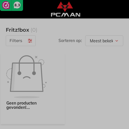
8,3
Fritz!box
(0)
Filters
Sorteren op:
Geen producten
gevonden!...