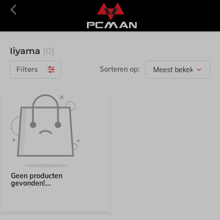
Iiyama
(0)
Filters
Sorteren op:
Geen producten
gevonden!...