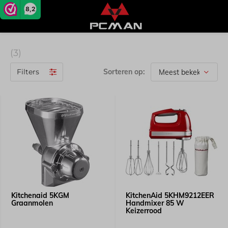
8,2
(3)
Filters
Sorteren op:
Kitchenaid 5KGM
KitchenAid 5KHM9212EER
Graanmolen
Handmixer 85 W
Keizerrood