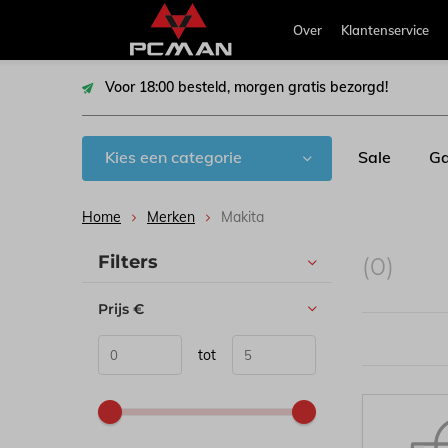
Over
Klantenservice
Voor 18:00 besteld, morgen gratis bezorgd!
Kies een categorie
Sale
Ga
Home
Merken
Makita
Sorteren op:
Filters
(0)
Prijs
€
tot