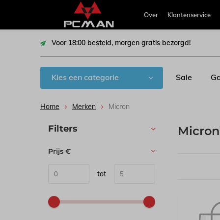
Over
Klantenservice
Voor 18:00 besteld, morgen gratis bezorgd!
Kies een categorie
Sale
Ga
Home
Merken
Micron
Sorteren op:
Filters
Micro
Prijs
€
tot