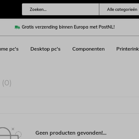
Alle categorieën
Gratis verzending binnen Europa met PostNL!
me pc's
Desktop pc's
Componenten
Printerink
n
(0)
Geen producten gevonden!...