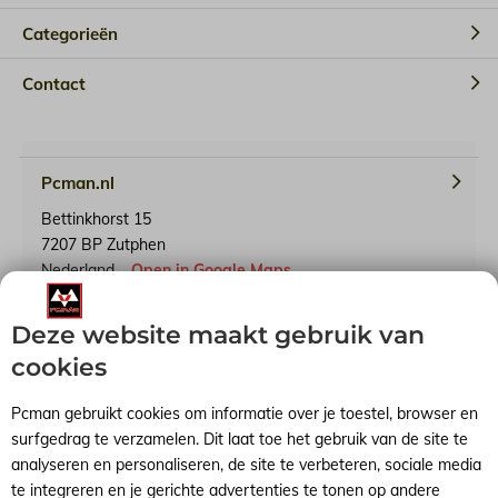
Categorieën
Contact
Pcman.nl
Bettinkhorst 15
7207 BP Zutphen
Nederland
Open in Google Maps
Deze website maakt gebruik van
KvK-nummer: 65241614
BTW-identificatienummer: NL001791739B90
cookies
Pcman gebruikt cookies om informatie over je toestel, browser en
surfgedrag te verzamelen. Dit laat toe het gebruik van de site te
analyseren en personaliseren, de site te verbeteren, sociale media
Algemene voorwaarden
RSS-feed
Sitemap
te integreren en je gerichte advertenties te tonen op andere