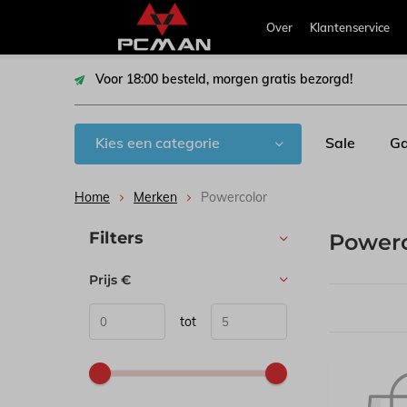
Over
Klantenservice
Voor 18:00 besteld, morgen gratis bezorgd!
Kies een categorie
Sale
Ga
Home
Merken
Powercolor
Sorteren op:
Filters
Power
Prijs
€
tot