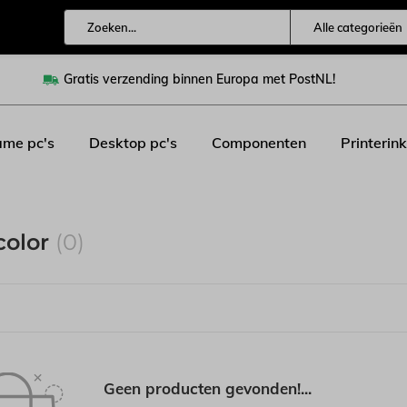
Alle categorieën
Gratis verzending binnen Europa met PostNL!
me pc's
Desktop pc's
Componenten
Printerink
color
(0)
Geen producten gevonden!...