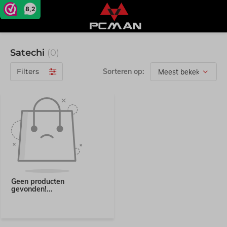
8,2
Satechi
(0)
Filters
Sorteren op:
Geen producten
gevonden!...