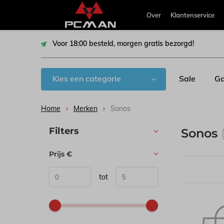
Over
Klantenservice
Voor 18:00 besteld, morgen gratis bezorgd!
Kies een categorie
Sale
Ga
Home
Merken
Sonos
Sorteren op:
Filters
Sonos
Prijs
€
tot