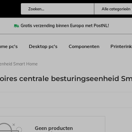
Alle categorieën
Gratis verzending binnen Europa met PostNL!
me pc's
Desktop pc's
Componenten
Printerink
seenheid Smart Home
oires centrale besturingseenheid 
Geen producten