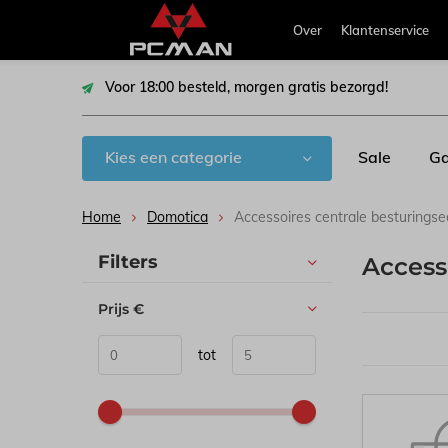
Over
Klantenservice
Voor 18:00 besteld, morgen gratis bezorgd!
Kies een categorie
Sale
Ga
Home
Domotica
Accessoires centrale besturing
Sorteren op:
Filters
Access
Prijs
€
tot