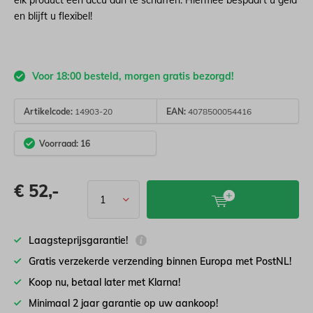
elk product één accu aan te schaffen. Hiermee bespaart u geld
en blijft u flexibel!
Voor 18:00 besteld, morgen gratis bezorgd!
Artikelcode:
14903-20
EAN:
4078500054416
Voorraad: 16
€
52,-
Laagsteprijsgarantie!
Gratis verzekerde verzending binnen Europa met PostNL!
Koop nu, betaal later met Klarna!
Minimaal 2 jaar garantie op uw aankoop!