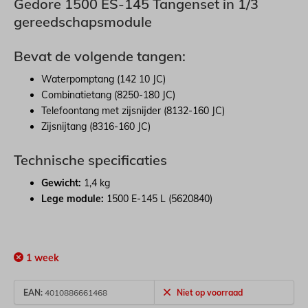
Gedore 1500 ES-145 Tangenset in 1/3
gereedschapsmodule
Bevat de volgende tangen:
Waterpomptang (142 10 JC)
Combinatietang (8250-180 JC)
Telefoontang met zijsnijder (8132-160 JC)
Zijsnijtang (8316-160 JC)
Technische specificaties
Gewicht:
1,4 kg
Lege module:
1500 E-145 L (5620840)
1 week
EAN:
4010886661468
Niet op voorraad