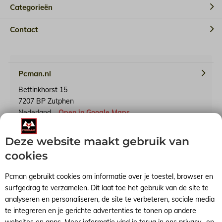
Categorieën
Contact
Pcman.nl
Bettinkhorst 15
7207 BP Zutphen
Nederland
Open in Google Maps
Deze website maakt gebruik van
KvK-nummer: 65241614
BTW-identificatienummer: NL001791739B90
cookies
Pcman gebruikt cookies om informatie over je toestel, browser en
surfgedrag te verzamelen. Dit laat toe het gebruik van de site te
analyseren en personaliseren, de site te verbeteren, sociale media
Algemene voorwaarden
RSS-feed
Sitemap
te integreren en je gerichte advertenties te tonen op andere