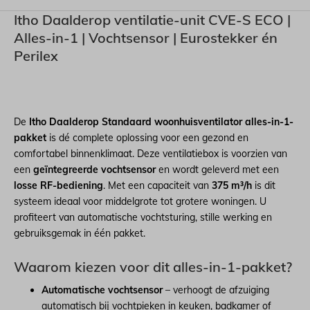
Itho Daalderop ventilatie-unit CVE-S ECO |
Alles-in-1 | Vochtsensor | Eurostekker én
Perilex
De
Itho Daalderop Standaard woonhuisventilator alles-in-1-
pakket
is dé complete oplossing voor een gezond en
comfortabel binnenklimaat. Deze ventilatiebox is voorzien van
een
geïntegreerde vochtsensor
en wordt geleverd met een
losse RF-bediening
. Met een capaciteit van
375 m³/h
is dit
systeem ideaal voor middelgrote tot grotere woningen. U
profiteert van automatische vochtsturing, stille werking en
gebruiksgemak in één pakket.
Waarom kiezen voor dit alles-in-1-pakket?
Automatische vochtsensor
– verhoogt de afzuiging
automatisch bij vochtpieken in keuken, badkamer of