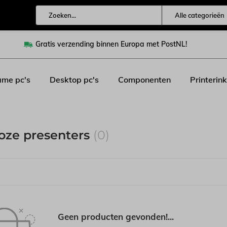
Alle categorieën
Gratis verzending binnen Europa met PostNL!
me pc's
Desktop pc's
Componenten
Printerink
oze presenters
(0)
Geen producten gevonden!...