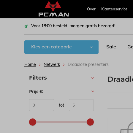
Over
Klantenservice
Voor 18:00 besteld, morgen gratis bezorgd!
Kies een categorie
Sale
Ga
Home
Netwerk
Draadloze presenters
Sorteren op:
Filters
Draadl
Prijs
€
tot