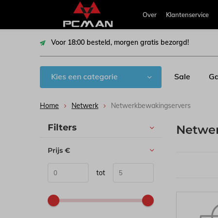
Over
Klantenservice
Voor 18:00 besteld, morgen gratis bezorgd!
Kies een categorie
Sale
Ga
Home
Netwerk
Netwerkbewakingservers
Sorteren op:
Filters
Netwe
Prijs
€
tot