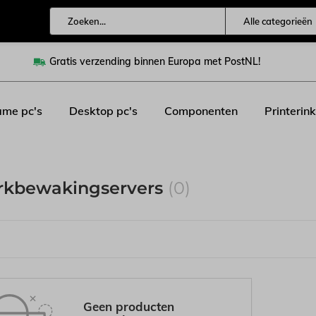
Alle categorieën
Gratis verzending binnen Europa met PostNL!
me pc's
Desktop pc's
Componenten
Printerink
rkbewakingservers
(0)
Geen producten