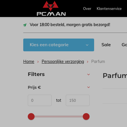
Over
Klantenservice
Voor 18:00 besteld, morgen gratis bezorgd!
Kies een categorie
Sale
Ga
Home
Persoonlijke verzorging
Parfum
Sorteren op:
Filters
Parfu
Prijs
€
tot