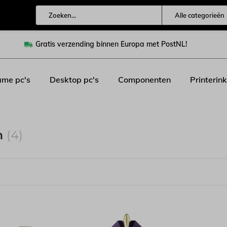
Alle categorieën
Gratis verzending binnen Europa met PostNL!
me pc's
Desktop pc's
Componenten
Printerink
m
(4)