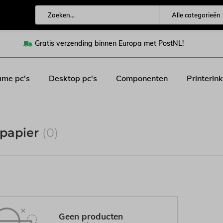
Alle categorieën
Gratis verzending binnen Europa met PostNL!
me pc's
Desktop pc's
Componenten
Printerink
rpapier
(0)
Geen producten