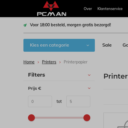
Over
Klantenservice
Voor 18:00 besteld, morgen gratis bezorgd!
Kies een categorie
Sale
Ga
Home
Printers
Printerpapier
Sorteren op:
Filters
Printe
Prijs
€
tot