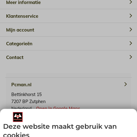
Meer informatie
Klantenservice
Mijn account
Categorieën
Contact
Pcman.nl
Bettinkhorst 15
7207 BP Zutphen
Nederland
Open in Google Maps
Deze website maakt gebruik van
KvK-nummer: 65241614
BTW-identificatienummer: NL001791739B90
cookies