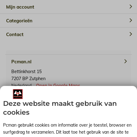
Mijn account
Categorieën
Contact
Pcman.nl
Bettinkhorst 15
7207 BP Zutphen
Nederland
Open in Google Maps
Deze website maakt gebruik van
KvK-nummer: 65241614
BTW-identificatienummer: NL001791739B90
cookies
Pcman gebruikt cookies om informatie over je toestel, browser en
surfgedrag te verzamelen. Dit laat toe het gebruik van de site te