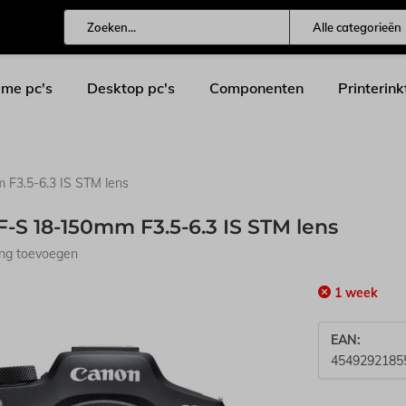
Alle categorieën
me pc's
Desktop pc's
Componenten
Printerink
F3.5-6.3 IS STM lens
-S 18-150mm F3.5-6.3 IS STM lens
ing toevoegen
1 week
EAN:
4549292185