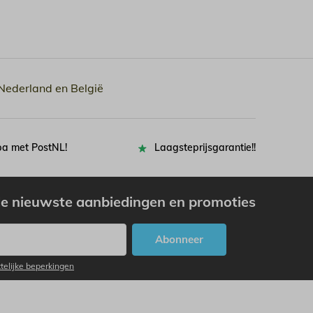
 Nederland en België
pa met PostNL!
Laagsteprijsgarantie!!
e nieuwste aanbiedingen en promoties
Abonneer
ttelijke beperkingen