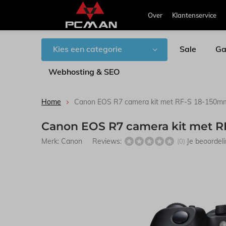
Over
Klantenservice
Kies een categorie
Sale
Ga
Webhosting & SEO
Home
Canon EOS R7 camera kit met RF-S 18-150mm 
Canon EOS R7 camera kit met RF
Merk:
Canon
Reviews:
Je beoordel
(0)