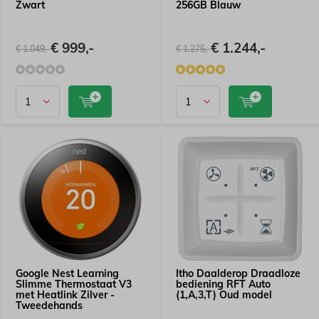
Zwart
256GB Blauw
€ 999,-
€ 1.244,-
€ 1.049,-
€ 1.275,-
Google Nest Learning
Itho Daalderop Draadloze
Slimme Thermostaat V3
bediening RFT Auto
met Heatlink Zilver -
(1,A,3,T) Oud model
Tweedehands