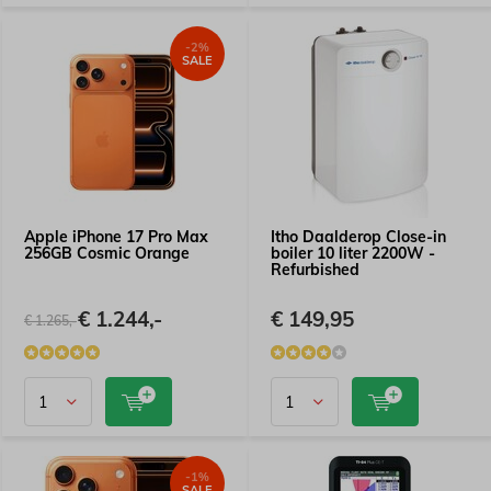
-2%
SALE
Apple iPhone 17 Pro Max
Itho Daalderop Close-in
256GB Cosmic Orange
boiler 10 liter 2200W -
Refurbished
€ 1.244,-
€ 149,95
€ 1.265,-
-1%
SALE