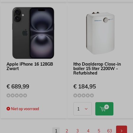
Apple iPhone 16 128GB
Itho Daalderop Close-in
Zwart
boiler 15 liter 2200W -
Refurbished
€ 689,99
€ 184,95
Niet op voorraad
1
2
3
4
5
63