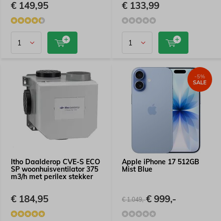
€ 149,95
€ 133,99
-5%
SALE
Itho Daalderop CVE-S ECO
Apple iPhone 17 512GB
SP woonhuisventilator 375
Mist Blue
m3/h met perilex stekker
€ 184,95
€ 999,-
€ 1.049,-