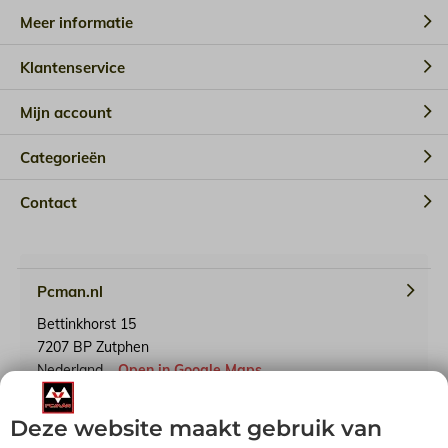
Meer informatie
Klantenservice
Mijn account
Categorieën
Contact
Pcman.nl
Bettinkhorst 15
7207 BP Zutphen
Nederland
Open in Google Maps
Deze website maakt gebruik van
KvK-nummer: 65241614
BTW-identificatienummer: NL001791739B90