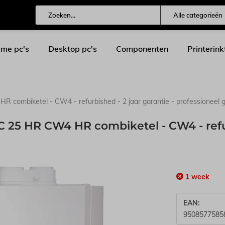
Alle categorieën
me pc's
Desktop pc's
Componenten
Printerink
 combiketel - CW4 - refurbished - 2 jaar garantie - professioneel 
 25 HR CW4 HR combiketel - CW4 - refurb
1 week
EAN:
9508577585