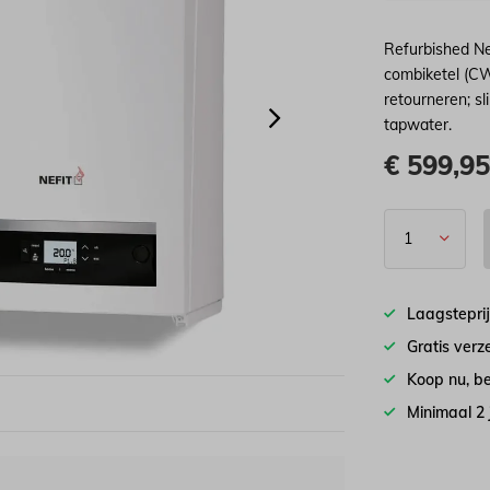
Refurbished N
combiketel (CW
retourneren; 
tapwater.
€
599,9
Laagstepri
Gratis ver
Koop nu, be
Minimaal 2