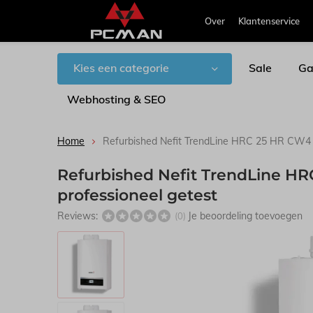
Over
Klantenservice
Kies een categorie
Sale
Ga
Webhosting & SEO
Home
Refurbished Nefit TrendLine HRC 25 HR CW4 HR
Refurbished Nefit TrendLine HRC
professioneel getest
Reviews:
Je beoordeling toevoegen
(0)