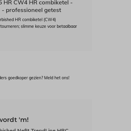
25 HR CW4 HR combiketel -
 - professioneel getest
urbished HR combiketel (CW4)
retourneren; slimme keuze voor betaalbaar
lders goedkoper gezien? Meld het ons!
wordt 'm!
bished Nefit TrendLine HRC